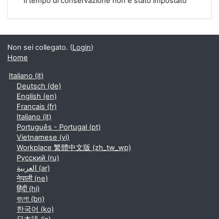
Il tempo di conservazione non è stato impostato
Non sei collegato. (
Login
)
Home
Italiano ‎(it)‎
Deutsch ‎(de)‎
English ‎(en)‎
Français ‎(fr)‎
Italiano ‎(it)‎
Português - Portugal ‎(pt)‎
Vietnamese ‎(vi)‎
Workplace 繁體中文版 ‎(zh_tw_wp)‎
Русский ‎(ru)‎
العربية ‎(ar)‎
नेपाली ‎(ne)‎
हिंदी ‎(hi)‎
বাংলা ‎(bn)‎
한국어 ‎(ko)‎