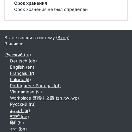
Срок хранения
Срок хранения не был определен
Вы не вошли в систему (
Вход
)
В начало
Русский ‎(ru)‎
Deutsch ‎(de)‎
English ‎(en)‎
Français ‎(fr)‎
Italiano ‎(it)‎
Português - Portugal ‎(pt)‎
Vietnamese ‎(vi)‎
Workplace 繁體中文版 ‎(zh_tw_wp)‎
Русский ‎(ru)‎
العربية ‎(ar)‎
नेपाली ‎(ne)‎
हिंदी ‎(hi)‎
বাংলা ‎(bn)‎